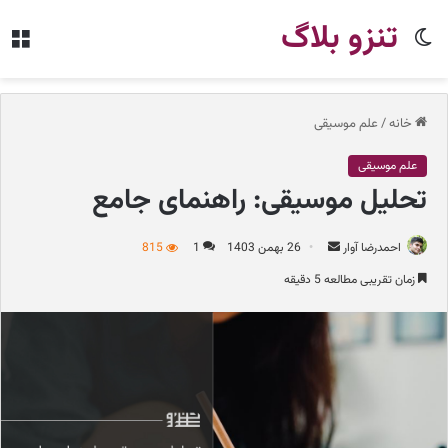
تنزو بلاگ
تغییر
من
پوسته
خانه
/
علم موسیقی
علم موسیقی
تحلیل موسیقی: راهنمای جامع
احمدرضا آوار
ا
26 بهمن 1403
1
815
ر
زمان تقریبی مطالعه 5 دقیقه
س
ا
ل
ب
ه
ا
ی