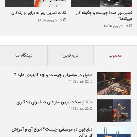
کمپرسور صدا چیست و چگونه کار
نکات تمرین روزانه برای نوازندگان
می‌کند؟
15 شهریور 1404
19 شهریور 1404
گیتار باروک و کلاسیک: اضافه شدن
محبوب
تازه ترین
دیدگاه ها
سیم‌ها و تغییرات ساختاری
سمپل در موسیقی چیست و چه کاربردی دارد ؟
در دوران باروک (قرن ۱۷ و ۱۸)، گیتار شروع به تحول کرد. تعداد سیم‌ها به
22 خرداد 1402
پنج جفت افزایش یافت و ابعاد آن بزرگ‌تر شد. این ساز که به گیتار باروک
معروف است، در موسیقی مجلسی و اپرا مورد استفاده قرار گرفت و
آهنگسازانی مانند رابرت د ویزه (Robert de Visée) قطعاتی برای آن
۱۰ تا از سخت ترین سازهای دنیا برای یادگیری
نوشتند. صدای این گیتار به دلیل استفاده از سیم‌های روده و ساختار
22 خرداد 1403
سبک‌تر، بسیار ظریف و شفاف بود.
دیاپازون در موسیقی چیست؟ انواع آن و آموزش
اما انقلاب اصلی در دوران کلاسیک (اواخر قرن ۱۸ و اوایل قرن ۱۹) رخ داد.
کار با آن