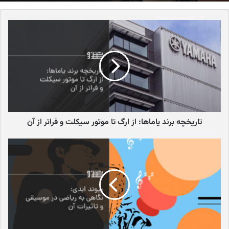
پایه‌های اولیه سازهای زهی مضرابی را بنا نهادند. کلمه «گیتار» نیز خود از
کلمه یونانی «کیتارا» (
kithara
)، نوعی لیر باستانی، یا از کلمه فارسی «تار»
(که به معنای سیم است) نشات گرفته است که نشان‌دهنده ریشه‌های
عمیق آن در شرق است. شواهد باستان‌شناسی و نقاشی‌های دیواری،
وجود این سازها را در حدود ۴۰۰۰ سال پیش در تمدن‌هایی مانند سومر و
بابل تایید می‌کنند و نشان می‌دهند که موسیقی و سازها از همان ابتدا
جزء جدایی‌ناپذیر زندگی بشر بوده‌اند. این سازهای ابتدایی معمولا از مواد
طبیعی مانند پوست حیوانات، چوب و روده برای سیم‌ها ساخته
می‌شدند.
تاریخچه برند یاماها: از ارگ تا موتور سیکلت و فراتر از آن
ظهور لوت و گیتاروی اسپانیایی: قرون
وسطی و رنسانس
در قرون وسطی و رنسانس، ساز لوت در اروپا به محبوبیت زیادی دست
یافت. لوت که شکلی شبیه به گلابی و پشت گرد داشت، شباهت‌های
زیادی به گیتار امروزی داشت، اما تفاوت‌های کلیدی نیز میان آنها وجود
داشت. برای مثال، لوت معمولا سیم‌های بیشتری (تا ۱۳ جفت سیم)