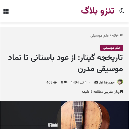
تنزو بلاگ
تغییر
من
پوسته
خانه
/
علم موسیقی
علم موسیقی
تاریخچه گیتار: از عود باستانی تا نماد
موسیقی مدرن
احمدرضا آوار
ا
4 تیر 1404
0
468
ر
زمان تقریبی مطالعه 5 دقیقه
س
ا
ل
ب
ه