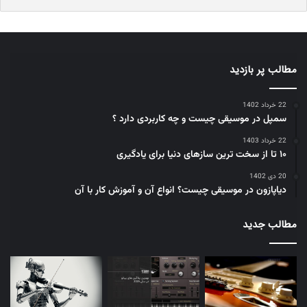
عرضه کرد.
۱۹۴۹:
لئو فندر (Leo Fender) Fender Broadcaster را معرفی کرد
که بعدا به Telecaster تغییر نام داد؛ یک گیتار ساده و کاربردی که
مطالب پر بازدید
به سرعت محبوب شد.
۱۹۵۲:
شرکت گیبسون (Gibson) با همکاری نوازنده مشهور لس
22 خرداد 1402
پاول (Les Paul)، مدل Gibson Les Paul را عرضه کرد که به
سمپل در موسیقی چیست و چه کاربردی دارد ؟
نمادی از راک و بلوز تبدیل شد.
22 خرداد 1403
۱۹۵۴:
فندر مدل Stratocaster را روانه بازار کرد که با طراحی
۱۰ تا از سخت ترین سازهای دنیا برای یادگیری
ارگونومیک و پیکاپ‌های متنوع، به یکی از پرفروش‌ترین و
20 دی 1402
تاثیرگذارترین گیتارهای تاریخ تبدیل شد.
دیاپازون در موسیقی چیست؟ انواع آن و آموزش کار با آن
اختراع گیتار الکتریک تنها یک پیشرفت تکنولوژیکی نبود، بلکه یک انقلاب
مطالب جدید
فرهنگی بود. این ساز به نوازندگان اجازه داد تا صداهای جدید، افکت‌ها
(مانند دیستورشن، واه و تاخیر) و تکنیک‌های بداهه‌نوازی را کشف کنند
که منجر به ظهور ژانرهایی مانند راک اند رول، بلوز راک، سایکدلیک راک،
هوی متال و بسیاری دیگر شد. صدای قدرتمند و انعطاف‌پذیر گیتار
الکتریک، آن را به قلب تپنده موسیقی پاپ و راک در جهان تبدیل کرد و