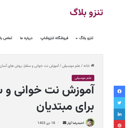
تنزو بلاگ
تنزو بلاگ
فروشگاه تنزوشاپ
درباره ما
تماس با 
خانه
/
علم موسیقی
/
آموزش نت خوانی و سلفژ، روش های آسان ب
علم موسیقی
آموزش نت خوانی و 
فیسبوک
توییتر
برای مبتدیان
لینکداین
پینتریست
ا
احمدرضا آوار
18 دی 1403