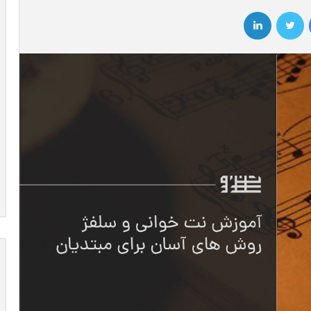
فیسبوک
توییتر
لینکداین