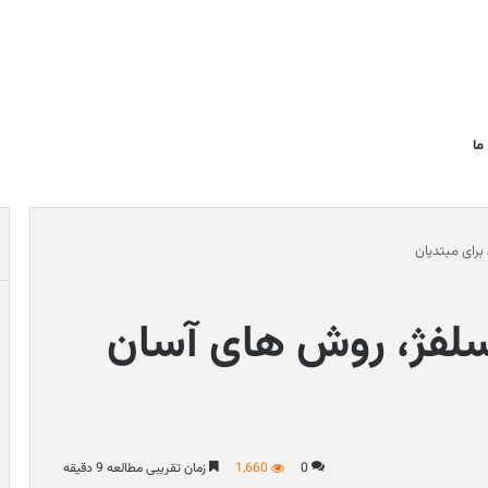
ما
رای مبتدیان
سلفژ، روش های آسان
0
1,660
زمان تقریبی مطالعه 9 دقیقه