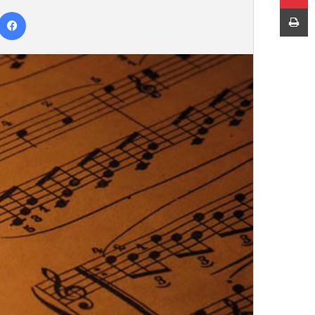
ر
چاپ
س
ا
ل
ب
ه
ا
ی
م
ی
ل