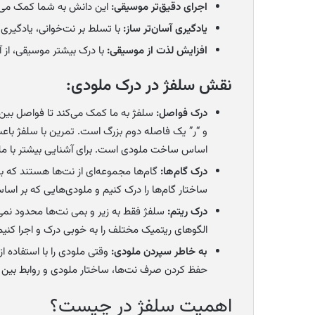
اجرای دقیق‌تر موسیقی:
این دانش به شما کمک می‌کن
یادگیری آسان‌تر ساز:
با تسلط بر نت‌خوانی، یادگیری 
افزایش لذت از موسیقی:
با درک بیشتر موسیقی، از 
نقش سلفژ در درک ملودی:
درک فواصل:
سلفژ به ما کمک می‌کند تا فواصل بین 
و “ر” یک فاصله دوم بزرگ است. تمرین با سلفژ باعث
اساس ساخت ملودی است. برای آشنایی بیشتر با م
درک گام‌ها:
گام‌ها مجموعه‌ای از نت‌ها هستند که 
ساختار گام‌ها را درک کنیم و ملودی‌هایی که بر اساس
درک ریتم:
سلفژ فقط به زیر و بمی نت‌ها محدود نمی‌ش
الگوهای ریتمیک مختلف را به خوبی درک و اجرا کنی
به خاطر سپردن ملودی:
وقتی ملودی را با استفاده از
حفظ کردن صرف نت‌ها، ساختار ملودی و روابط بین نت‌
اهمیت سلفژ در چیست؟