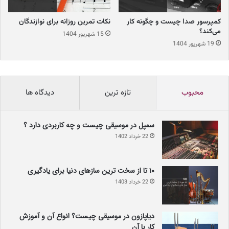
کمپرسور صدا چیست و چگونه کار
نکات تمرین روزانه برای نوازندگان
می‌کند؟
15 شهریور 1404
19 شهریور 1404
انواع کارت‌های صدا را می‌توان به چهار دسته مختلف تقسیم کرد.
محبوب
تازه ترین
دیدگاه ها
کارت صدای مادربرد
سمپل در موسیقی چیست و چه کاربردی دارد ؟
تقریبا تمامی مادربردهای کامپیوتر موجود در بازار، به کارت صدای بسیار
22 خرداد 1402
ساده و مبتدی مجهز شده‌اند. در این مدل از کارت صدا، خروجی و ورودی
برای اتصال میکروفن و هدست تعبیه شده است. این سبک از کارت صدا،
۱۰ تا از سخت ترین سازهای دنیا برای یادگیری
به دلیل سوار شدن روی مادربرد و نزدیکی به پردازنده مرکزی کامپیوتر،
22 خرداد 1403
تاخیر بسیار ناچیزی دارند؛ همین موضوع باعث شده که اکثر کاربران
خانگی، نیازی به خرید کارت صدای جداگانه احساس نمی‌کنند.
دیاپازون در موسیقی چیست؟ انواع آن و آموزش
دقت داشته باشید که این نوع از کارت صدا فاقد ورودی XLR یا 6.3 بوده
کار با آن