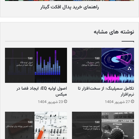
راهنمای خرید پدال افکت گیتار
کارت
صدا
چیست ؟
حال که با توضیحات کلی این دستگاه آشنا شده‌اید، بگذارید به سراغ
نوشته های مشابه
توضیحات دقیق‌تر و علمی تر از این دستگاه برویم. دستگاه‌های
کامپیوتری، اعم از رایانه شخصی یا هرگونه میکروپردازنده، تنها توانایی
خواندن و پردازش اطلاعات دیجیتال در فرمت باینری (‌صفر و یک)‌را
داراست. از آن‌جایی که صدا همیشه به صورت Waveform و سیگنال
آنالوگ تولید می‌شود، دستگاهی لازم است تا این سیگنال را به اطلاعات
دیجیتال تبدیل کند. کارت صدا یا Audio Interface، دقیقا همان
دستگاهی است که با دریافت اطلاعات صدا، آن‌ها را برای ذخیره سازی و
تکامل سمپلینگ: از سخت‌افزار تا
اصول اولیه EQ: ایجاد فضا در
نرم‌افزار
میکس
استفاده کامپیوتر، به سیگنال دیجیتال تبدیل می‌کند.
27 شهریور 1404
23 شهریور 1404
انواع کارت صدا