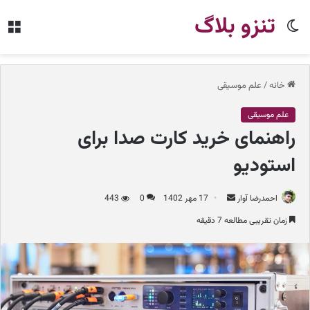
تنزو بلاگ
تغییر
من
پوسته
خانه
/
علم موسیقی
علم موسیقی
راهنمای خرید کارت صدا برای
استودیو
احمدرضا آوار
ا
17 مهر 1402
0
443
ر
زمان تقریبی مطالعه 7 دقیقه
س
ا
ل
ب
ه