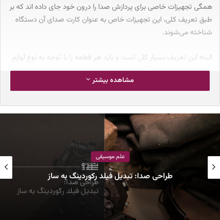
همگی تجهیزات خاصی برای پردازش صدا را درون خود جای داده اند که بر
طبق تعریف کلی، این تجهیزات خاص به عنوان کارت صدای آن دستگاه
شناخته می‌شوند.
البته این تعریف بسیار کلی است و باید هر قطعه را با توجه به نوع لوازم
به کار رفته در ساخت آن بررسی کرد؛ در بسیاری از قطعات اشاره شده،
مشاهده بیشتر
یک پردازشگر صوتی داخلی (DSP) با عملکردی بسیار ساده و قدرت
پردازشی بسیار کم، مي تواند تمام نیازهای کاربر را برطرف کند.
جدول محتوا
آشنایی با مفهوم کلی تبدیل سیگنال
کارت صدا چیست ؟
علم موسیقی
انواع کارت صدا
کارت صدای مادربرد
طراحی صدا: تبدیل فیلد رکوردینگ به ساز
کارت صدای PCI
کارت صدا اکسترنال USB
Audio Interface استودیویی
راهنمای خرید کارت صدا