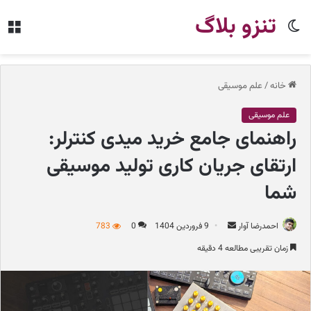
تنزو بلاگ
تغییر
من
پوسته
خانه
/
علم موسیقی
علم موسیقی
راهنمای جامع خرید میدی کنترلر:
ارتقای جریان کاری تولید موسیقی
شما
احمدرضا آوار
ا
9 فروردین 1404
0
783
ر
زمان تقریبی مطالعه 4 دقیقه
س
ا
ل
ب