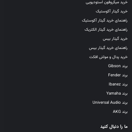
خرید میکروفون استودیویی
سینتی‌سایزرها یا پلاگین‌ها را ارائه می‌دهند.
خرید گیتار آکوستیک
نتیجه‌گیری: انتخابی آگاهانه برای ارتقای
راهنمای خرید گیتار آکوستیک
خلاقیت
راهنمای خرید گیتار الکتریک
خرید گیتار بیس
راهنمای خرید گیتار بیس
خرید پدال و مولتی افکت
برند Gibson
برند Fender
برند Ibanez
برند Yamaha
برند Universal Audio
برند AKG
خرید میدی کنترلر یک سرمایه‌گذاری مهم برای هر تولیدکننده موسیقی
ما را دنبال کنید
است. با در نظر گرفتن دقیق نیازها، آشنایی با انواع کنترلرها و ویژگی‌های