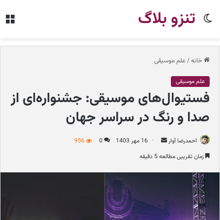
تنزو بلاگ
تغییر
من
پوسته
خانه
/
علم موسیقی
علم موسیقی
فستیوال‌های موسیقی: جشنواره‌ای از
صدا و رنگ در سراسر جهان
احمدرضا آوار
ا
16 مهر 1403
0
956
ر
زمان تقریبی مطالعه 5 دقیقه
س
ا
ل
ب
ه