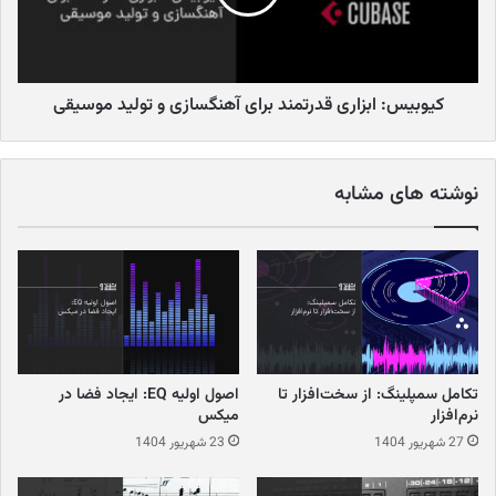
جهان
کیوبیس: ابزاری قدرتمند برای آهنگسازی و تولید موسیقی
نوشته های مشابه
Insomniac events, Hard Summer..
تکامل سمپلینگ: از سخت‌افزار تا
اصول اولیه EQ: ایجاد فضا در
نرم‌افزار
میکس
دونائینزل‌فست (
Donauinselfest
):
این فستیوال که در وین برگزار
27 شهریور 1404
23 شهریور 1404
می‌شود، بزرگ‌ترین جشنواره موسیقی رایگان جهان است. هر ساله
میلیون‌ها نفر برای شرکت در این جشنواره به وین سفر می‌کنند.