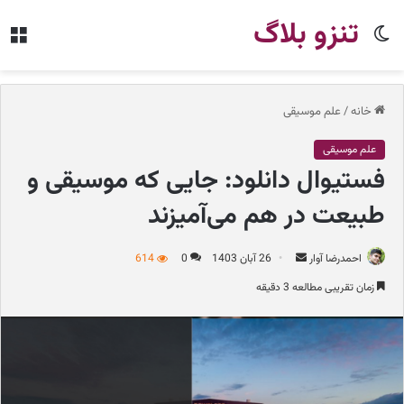
تنزو بلاگ
تغییر
من
پوسته
خانه
/
علم موسیقی
علم موسیقی
فستیوال دانلود: جایی که موسیقی و
طبیعت در هم می‌آمیزند
احمدرضا آوار
ا
26 آبان 1403
0
614
ر
زمان تقریبی مطالعه 3 دقیقه
س
ا
ل
ب
ه