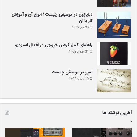
دیاپازون در موسیقی چیست؟ انواع آن و آموزش
کار با آن
20 دی 1402
راهنمای کامل گرفتن خروجی در اف ال استودیو
31 خرداد 1402
تمپو در موسیقی چیست
10 خرداد 1402
موسیقی متنوع:
دانلود با داشتن لاین‌آپی متنوع از بهترین
هنرمندان جهان، به یکی از قطب‌های اصلی موسیقی در جهان
تبدیل شده است.
فضای دوستانه:
جو صمیمی و دوستانه دانلود، باعث شده تا این
آخرین نوشته ها
فستیوال به مکانی برای ایجاد دوستی‌های جدید و تقویت روابط
اجتماعی تبدیل شود.
فعالیت‌های جانبی:
علاوه بر کنسرت‌ها، دانلود میزبان انواع