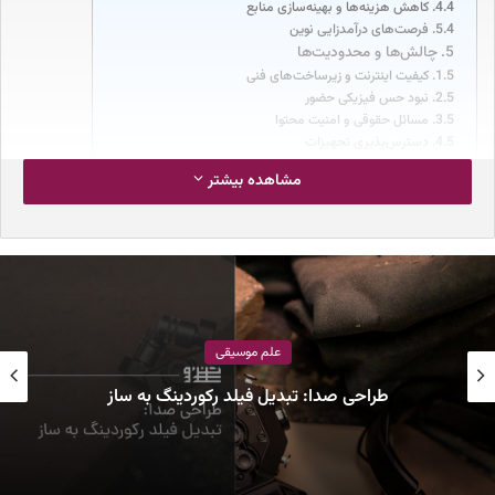
کاهش هزینه‌ها و بهینه‌سازی منابع
فرصت‌های درآمدزایی نوین
چالش‌ها و محدودیت‌ها
کیفیت اینترنت و زیرساخت‌های فنی
نبود حس فیزیکی حضور
مسائل حقوقی و امنیت محتوا
دسترس‌پذیری تجهیزات
فناوری‌های کلیدی مورد استفاده در کنسرت‌های متاورسی
مشاهده بیشتر
واقعیت مجازی (VR)
واقعیت افزوده (AR)
بلاک‌چین و NFT
پلتفرم‌های متاورسی
تأثیر متاورس بر صنعت موسیقی
تغییر نحوه تولید محتوا
بازاریابی و تبلیغات نوین
توسعه مدل‌های درآمدزایی
علم موسیقی
فرهنگ‌سازی موسیقی دیجیتال
جمع‌بندی
طراحی صدا: تبدیل فیلد رکوردینگ به ساز
مقدمه