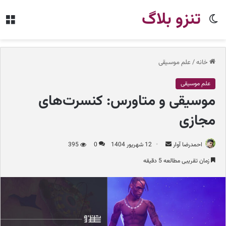
تنزو بلاگ
تغییر
من
پوسته
خانه
/
علم موسیقی
علم موسیقی
موسیقی و متاورس: کنسرت‌های
مجازی
احمدرضا آوار
ا
12 شهریور 1404
0
395
ر
زمان تقریبی مطالعه 5 دقیقه
س
ا
ل
ب
ه