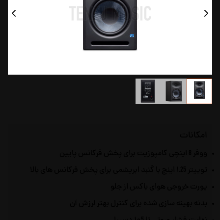
امکانات
ووفر 8 اینچی کامپوزیت برای پخش فرکانس پایین
توییتر ۱.25 اینچ با گنبد ابریشمی برای پخش فرکانس های بالا
پورت خروجی هوای باکس از جلو
بدنه بهینه سازی شده برای کنترل بهتر لرزش آن