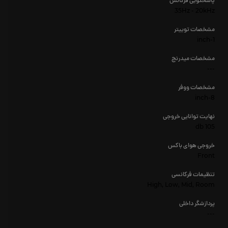
پاسخگویی فرکانس
35Hz - 20kHz
مشخصات توییتر
1-inch
مشخصات میدرنج
---
مشخصات ووفر
8-inch
نهایت توانایی خروجی
105 db
خروجی هوای باکس
Front
تنظیمات فرکانسی
High, Low, Mid, Room
پردازشگر داخلی
---