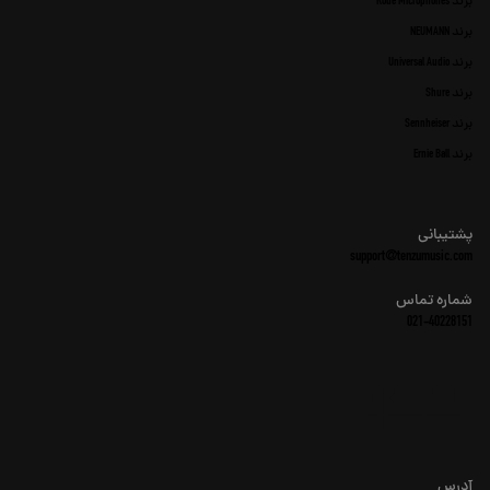
برند Rode Microphones
برند NEUMANN
برند Universal Audio
برند Shure
برند Sennheiser
برند Ernie Ball
پشتیبانی
support@tenzumusic.com
شماره تماس
021-40228151
آدرس