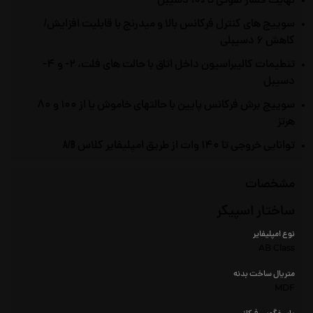
نهایت فشار صوتی تا ۱۰5 دسیبل
سوییچ های کنترل فرکانس بالا و میدرنج با قابلیت افزایش/
کاهش ۶ دسیبلی
تنطیمات کالیبراسیون داخل اتاق با حالت های فلت، ۲- و ۴-
دسیبل
سوییچ برش فرکانس پایین با حالتهای خاموش یا از ۱۰۰ و ۸۰
هرتز
توانایی خروجی تا ۱۴۰ وات از طریق امپلیفایر کلاس A/B
مشخصات
ساختار اسپیکر
نوع امپلیفایر
AB Class
متریال ساخت بدنه
MDF