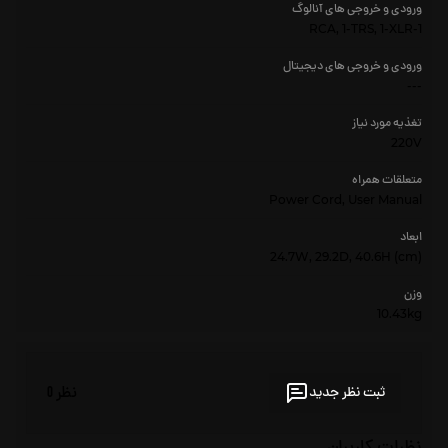
ورودی و خروجی های آنالوگ
1-RCA, 1-TRS, 1-XLR
ورودی و خروجی های دیجیتال
---
تغذیه مورد نیاز
220V
متعلقات همراه
Power Cord, User Manual
ابعاد
24.7W, 29.2D, 40.6H (cm)
وزن
10.43kg
ثبت نظر جدید
نظر
0
نظرات کاربران