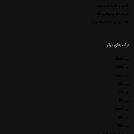
راهنمای خرید گیتار بیس
خرید پدال و مولتی افکت
راهنمای خرید گیتار الکتریک
برند های برتر
برند Gibson
برند Fender
برند Ibanez
برند PRS
برند LTD
برند ESP
برند Yamaha
برند AKG
برند AKAI