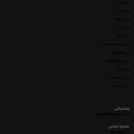
برند LTD
برند ESP
برند Yamaha
برند AKG
برند AKAI
برند Rode Microphones
برند NEUMANN
برند Universal Audio
برند Shure
برند Sennheiser
برند Ernie Ball
پشتیبانی
support@tenzumusic.com
شماره تماس
021-40228151