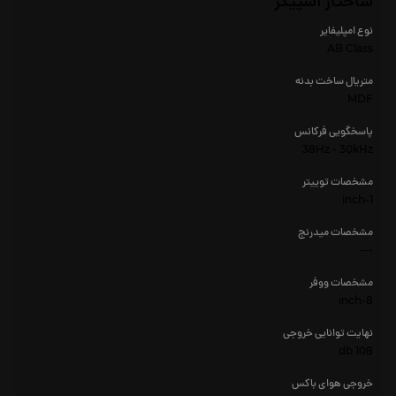
ساختار اسپیکر
نوع امپلیفایر
AB Class
متریال ساخت بدنه
MDF
پاسخگویی فرکانس
38Hz - 30kHz
مشخصات توییتر
1-inch
مشخصات میدرنج
---
مشخصات ووفر
8-inch
نهایت توانایی خروجی
108 db
خروجی هوای باکس