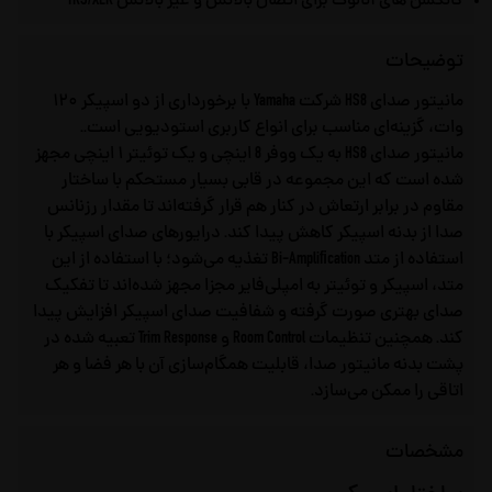
کانکشن های آنالوگ برای اتصال بالانس و غیر بالانس TRS/XLR
توضیحات
مانیتور صدای HS8 شرکت Yamaha با برخورداری از دو اسپیکر ۱۲۰
وات، گزینه‌ای مناسب برای انواع کاربری استودیویی است..
مانیتور صدای HS8 به یک ووفر 8 اینچی و یک توئیتر ۱ اینچی مجهز
شده است که این مجموعه در قابی بسیار مستحکم با ساختار
مقاوم در برابر ارتعاش در کنار هم قرار گرفته‌اند تا مقدار رزنانس
صدا از بدنه اسپیکر کاهش پیدا کند. درایورهای صدای اسپیکر با
استفاده از متد Bi-Amplification تغذیه می‌شود؛ با استفاده از این
متد، اسپیکر و توئیتر به امپلی‌فایر مجزا مجهز شده‌اند تا تفکیک
صدای بهتری صورت گرفته و شفافیت صدای اسپیکر افزایش پیدا
کند. همچنین تنظیمات Room Control و Trim Response تعبیه شده در
پشت بدنه مانیتور صدا، قابلیت همگام‌سازی آن با هر فضا و هر
اتاقی را ممکن می‌سازد.
مشخصات