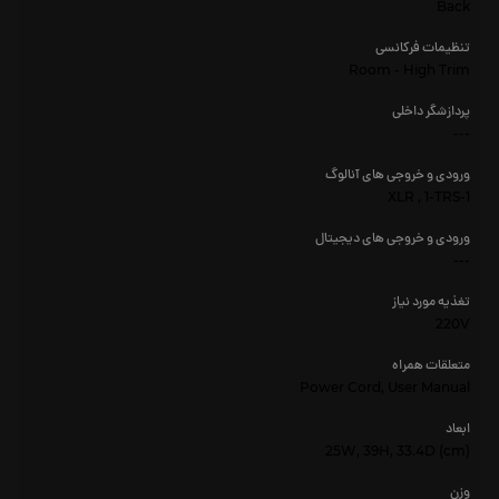
Back
تنظیمات فرکانسی
Room - High Trim
پردازشگر داخلی
---
ورودی و خروجی های آنالوگ
1-XLR , 1-TRS
ورودی و خروجی های دیجیتال
---
تغذیه مورد نیاز
220V
متعلقات همراه
Power Cord, User Manual
ابعاد
25W, 39H, 33.4D (cm)
وزن