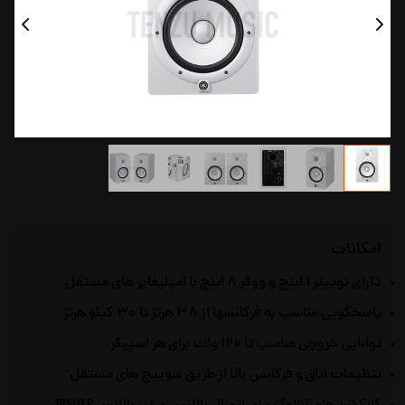
امکانات
دارای توییتر ۱ اینچ و ووفر ۸ اینچ با امپلیفایر های مستقل
پاسخگویی مناسب به فرکانسها از ۳۸ هرتز تا ۳۰ کیلو هرتز
توانایی خروجی مناسب تا ۱۲۰ وات برای هر اسپیکر
تنظیمات اتاق و فرکانس بالا از طریق سوییچ های مستقل