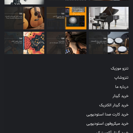
مصنوعی بوده و نمونه آن‌ها در طبیعت وجود ندارد. 
پلاگین‌ها:
 پلاگین‌ها، ابزارهای نرم‌افزاری هستند که به شما 
امکان می‌دهند تا افکت‌های مختلفی را به صداها اضافه 
کنید و میکس‌های خود را بهبود بخشید.
آخرین مرحله: توزیع موسیقی
تنزو موزیک
تنزوشاپ
پس از تولید یک قطعه موسیقی، نوبت به توزیع آن می‌رسد. برای 
توزیع موسیقی، می‌توانید از پلتفرم‌های مختلفی مانند Spotify، 
درباره ما
Apple Music، Deezer و SoundCloud استفاده کنید. همچنین، 
خرید گیتار
می‌توانید موسیقی خود را به صورت فیزیکی (CD یا صفحه گرام) نیز 
خرید گیتار الکتریک
منتشر کنید.
خرید کارت صدا استودیویی
نکات مهم برای بهبود تکنیک‌های ساخت موسیقی الکترونیک 
خرید میکروفون استودیویی
خرید گیتار آکوستیک