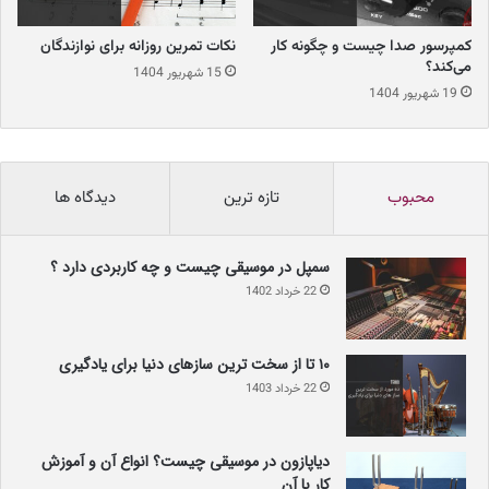
کمپرسور صدا چیست و چگونه کار
نکات تمرین روزانه برای نوازندگان
می‌کند؟
15 شهریور 1404
19 شهریور 1404
برای آغاز ساخت موسیقی الکترونیک، به تجهیزات زیر نیاز خواهید 
محبوب
تازه ترین
دیدگاه ها
داشت:
سمپل در موسیقی چیست و چه کاربردی دارد ؟
22 خرداد 1402
کامپیوتر:
 یک کامپیوتر با پردازنده قوی و حافظه رم کافی، 
پایه و اساس کار شما خواهد بود. بدون این قطعه، کار 
ساخت موسیقی الکترونیک تا حد زیادی غیرممکن است. 
۱۰ تا از سخت ترین سازهای دنیا برای یادگیری
22 خرداد 1403
نرم‌افزار DAW (یا همان Digital Audio Workstation):
این نرم‌افزار، محیط کاری شما برای تولید موسیقی 
دیاپازون در موسیقی چیست؟ انواع آن و آموزش
است. برخی از نرم‌افزارهای محبوب DAW عبارتند از: 
کار با آن