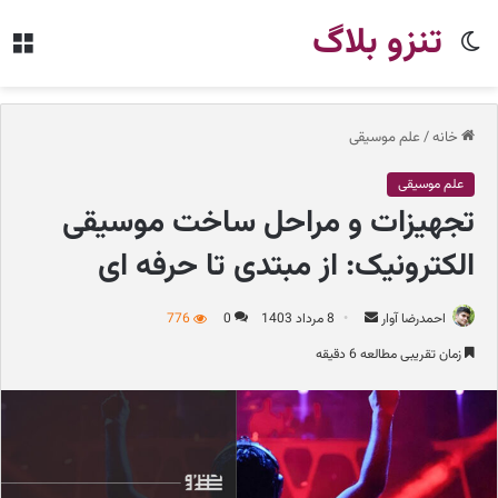
تنزو بلاگ
تغییر
من
پوسته
خانه
/
علم موسیقی
علم موسیقی
تجهیزات و مراحل ساخت موسیقی
الکترونیک: از مبتدی تا حرفه ای
احمدرضا آوار
ا
8 مرداد 1403
0
776
ر
زمان تقریبی مطالعه 6 دقیقه
س
ا
ل
ب
ه