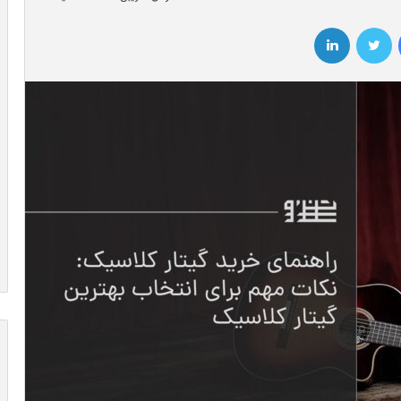
فیسبوک
توییتر
لینکداین