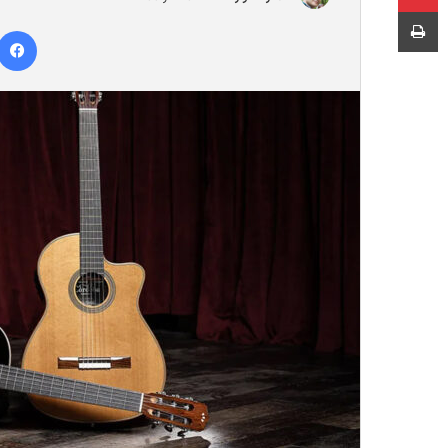
چاپ
ر
س
ا
ل
ب
ه
ا
ی
م
ی
ل