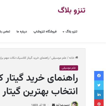
تنزو بلاگ
تنزو بلاگ
فروشگاه تنزوشاپ
درباره ما
تماس با 
خانه
/
علم موسیقی
/
راهنمای خرید گیتار کلاسیک:نکات مهم برای
علم موسیقی
فیسبوک
راهنمای خرید گیتار 
توییتر
انتخاب بهترین گیتار
لینکداین
پینتریست
ا
احمدرضا آوار
18 آذر 1403