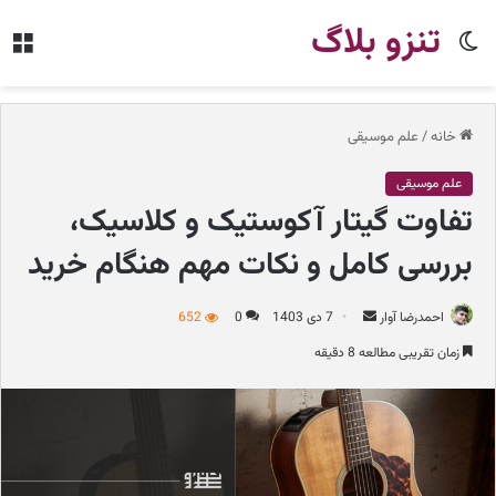
تنزو بلاگ
تغییر
من
پوسته
خانه
/
علم موسیقی
علم موسیقی
تفاوت گیتار آکوستیک و کلاسیک،
بررسی کامل و نکات مهم هنگام خرید
احمدرضا آوار
ا
7 دی 1403
0
652
ر
زمان تقریبی مطالعه 8 دقیقه
س
ا
ل
ب
ه