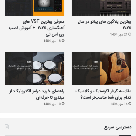
گیتار آکوستیک:
فاصله بین سیم‌ها در گیتار آکوستیک کمتر است.
این فاصله کمتر، گرفتن آکوردهای باره (Barre Chords) را آسان‌تر
می‌کند. آکوردهای باره آکوردهایی هستند که در آن‌ها یک انگشت
بهترین پلاگین‌ های پیانو در سال
معرفی بهترین VST های
تمام سیم‌ها را در یک فرت مشخص فشار می‌دهد. این نوع آکورد
۲۰۲۵
آهنگسازی 2025 + آموزش نصب
در سبک‌های پاپ، راک و کانتری بسیار رایج است.
وی اس تی
21 مهر 1404
18 مهر 1404
۳- اندازه بدنه:
اندازه بدنه تأثیر مستقیمی بر حجم و طنین صدای گیتار دارد.
گیتار کلاسیک:
بدنه گیتار کلاسیک معمولاً کوچکتر و کم‌عمق‌تر از
گیتار آکوستیک است. این طراحی باعث تولید صدایی نرم‌تر،
متعادل‌تر و با تمرکز بیشتر بر فرکانس‌های میانی می‌شود.
مقایسه گیتار آکوستیک و کلاسیک:
راهنمای خرید درامز الکترونیک: از
کدام برای شما مناسب‌تر است؟
مبتدی تا حرفه‌ای
گیتار آکوستیک:
بدنه گیتار آکوستیک معمولاً بزرگتر و عمیق‌تر
14 مهر 1404
10 مهر 1404
است. این طراحی باعث تولید صدایی بلندتر، پرحجم‌تر و با بیس
قوی‌تر می‌شود. انواع مختلفی از بدنه‌های آکوستیک وجود دارد،
مانند Dreadnought، Jumbo، Auditorium و Concert که هر
دسترسی سریع
کدام ویژگی‌های صوتی خاص خود را دارند. بدنه
Dreadnought