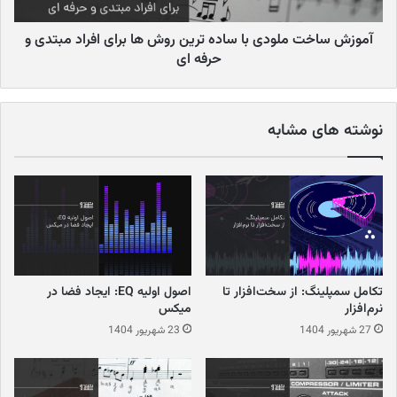
آموزش ساخت ملودی با ساده ترین روش ها برای افراد مبتدی و
حرفه ای
نوشته های مشابه
تکامل سمپلینگ: از سخت‌افزار تا
اصول اولیه EQ: ایجاد فضا در
نرم‌افزار
میکس
27 شهریور 1404
23 شهریور 1404
اگرچه هر دو نوع گیتار شباهت‌هایی دارند، اما تفاوت‌های ظاهری آن‌ها
نیز قابل توجه است: