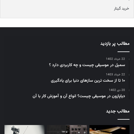
رایج‌ترین نوع بدنه آکوستیک است که صدایی قوی و پرحجم دارد.
خرید گیتار
۴- سایز دسته:
سایز دسته گیتار شامل دو جنبه مهم است: عرض دسته در ناحیه نات
(Nut) و پروفایل یا شکل سطح پشتی دسته.
مطالب پر بازدید
گیتار کلاسیک:
دسته گیتار کلاسیک پهن‌تر و معمولاً صاف‌تر است.
22 خرداد 1402
عرض بیشتر دسته در ناحیه نات، فضای بیشتری را برای انگشتان
سمپل در موسیقی چیست و چه کاربردی دارد ؟
فراهم می‌کند و برای تکنیک‌های کلاسیک که نیاز به دقت و
22 خرداد 1403
جداسازی انگشتان دارند، مناسب است.
۱۰ تا از سخت ترین سازهای دنیا برای یادگیری
گیتار آکوستیک:
دسته گیتار آکوستیک باریک‌تر و معمولاً دارای
20 دی 1402
پروفایل C یا V شکل است. این طراحی باعث می‌شود که گرفتن
دیاپازون در موسیقی چیست؟ انواع آن و آموزش کار با آن
آکوردها، به خصوص آکوردهای باره، راحت‌تر باشد و سرعت
نوازندگی افزایش یابد.
مطالب جدید
۵- صفحه انگشت‌گذاری (فرت برد):