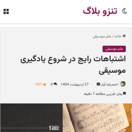
تنزو بلاگ
تغییر
من
پوسته
خانه
/
علم موسیقی
علم موسیقی
اشتباهات رایج در شروع یادگیری
موسیقی
احمدرضا آوار
ا
27 اردیبهشت 1404
0
657
ر
زمان تقریبی مطالعه 7 دقیقه
س
ا
ل
ب
ه