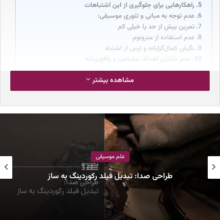
راهکارهایی برای جلوگیری از این اشتباهات
عدم توجه به مبانی و تئوری موسیقی:
تمرین بیش از حد یا خیلی کم
عدم استفاده از مترونوم
نگرش کمال‌گرایانه و ترس از اشتباه
عدم داشتن اهداف مشخص و واقع‌بینانه
نادیده گرفتن اهمیت گوش دادن فعال
مشاهده بیشتر
عدم تعامل با جامعه موسیقی
بی‌توجهی به سلامت جسمانی
چرا شناخت اشتباهات رایج در شروع
یادگیری موسیقی مهم است؟
علم موسیقی
یادگیری موسیقی، سفری شگفت‌انگیز و پر از لذت است که می‌تواند
دریچه‌ای نو به سوی احساسات و خلاقیت‌های درونی بگشاید. با این حال،
طراحی صدا: تبدیل فیلد رکوردینگ به ساز
در ابتدای این مسیر، بسیاری از هنرجویان ناخواسته مرتکب اشتباهات
رایج در شروع یادگیری موسیقی می‌شوند که می‌تواند انگیزه و پیشرفت
آن‌ها را تحت تاثیر قرار دهد. آگاهی از این اشتباهات رایج در شروع