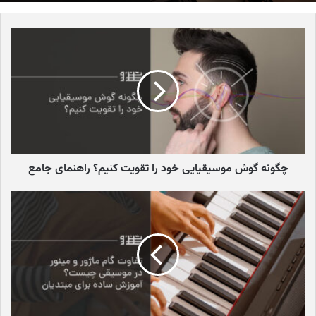
یادگیری موسیقی نه تنها به هنرجویان کمک می‌کند تا از آن‌ها اجتناب
کنند، بلکه باعث می‌شود تا با دیدی بازتر و رویکردی صحیح‌تر به یادگیری
موسیقی بپردازند و از این تجربه لذت بیشتری ببرند. شناخت اشتباهات
رایج در شروع یادگیری موسیقی اولین قدم برای داشتن یک شروع موفق
و پایدار در دنیای موسیقی است.
انتخاب نادرست ساز
یکی از مهم‌ترین اشتباهات رایج در شروع یادگیری موسیقی، انتخاب
سازی است که با علاقه، استعداد و شرایط هنرجو همخوانی ندارد. ممکن
چگونه گوش موسیقیایی خود را تقویت کنیم؟ راهنمای جامع
است ظاهر جذاب یک ساز، توصیه اطرافیان یا تصورات نادرست، هنرجو را
به سمت سازی سوق دهد که در بلندمدت از آن لذت نبرده و در نتیجه
دلسرد شود. برای جلوگیری از این اشتباه، لازم است قبل از هر اقدامی، به
خوبی در مورد انواع سازها تحقیق کنید، صدای آن‌ها را بشنوید و با
مشورت گرفتن از افراد متخصص و اساتید موسیقی، سازی را انتخاب کنید
که واقعاً به آن علاقه دارید و با ویژگی‌های فردی شما سازگار است.
برای کسب اطلاعات بیشتر، مقاله
۱۰ ساز آسان برای یادگیری
را مطالعه