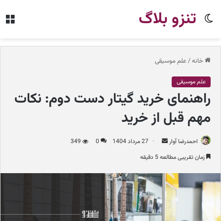
تنزو بلاگ
تغییر
من
پوسته
خانه
/
علم موسیقی
علم موسیقی
راهنمای خرید گیتار دست دوم: نکات
مهم قبل از خرید
احمدرضا آوار
ا
27 مرداد 1404
0
349
ر
زمان تقریبی مطالعه 5 دقیقه
س
ا
ل
ب
ه