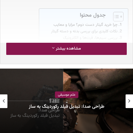
جدول محتوا
چرا خرید گیتار دست دوم؟ مزایا و معایب
نکات کلیدی برای بررسی بدنه و دسته گیتار
بررسی سیم‌ها، فرت‌ها و الکترونیک
تست صدای گیتار قبل از خرید
مشاهده بیشتر
بهترین برندها برای خرید دست دوم
موارد اضافی برای بررسی در گیتارهای دست دوم
بررسی ظاهر و نگهداری گیتار
نتیجه‌گیری: جمع‌بندی نکات مهم
چرا خرید گیتار دست دوم؟ مزایا و
معایب
علم موسیقی
طراحی صدا: تبدیل فیلد رکوردینگ به ساز
خرید گیتار دست دوم
مزایای زیادی دارد. مهمترین مزیت، صرفه جویی
قابل توجه در هزینه است. گیتارهای دست دوم معمولا با قیمتی پایینتر
از مدل‌های نو به فروش میرسند، حتی اگر در شرایط بسیار خوبی باشند.