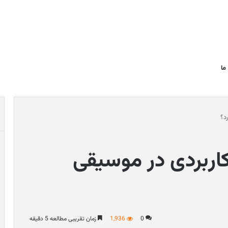
ما
د؟
ربردی در موسیقی
0
1,936
زمان تقریبی مطالعه 5 دقیقه