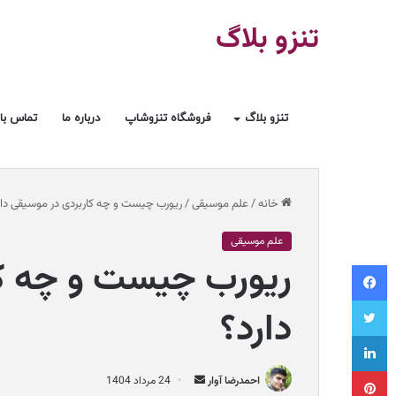
تنزو بلاگ
تنزو بلاگ
فروشگاه تنزوشاپ
درباره ما
تماس با 
خانه
/
علم موسیقی
/
ریورب چیست و چه کاربردی در موسیقی دار
علم موسیقی
ریورب چیست و چه کا
فیسبوک
توییتر
دارد؟
لینکداین
پینتریست
ا
احمدرضا آوار
24 مرداد 1404