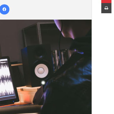
ر
چاپ
س
ا
ل
ب
ه
ا
ی
م
ی
ل