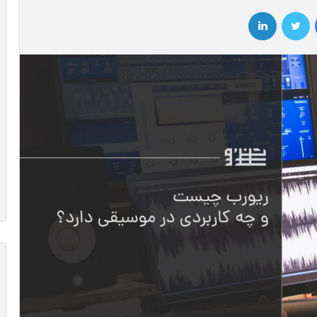
فیسبوک
توییتر
لینکداین