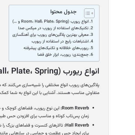
جدول محتوا
انواع ریورب (Room، Hall، Plate، Spring و …)
تکنیک‌های استفاده از ریورب در میکس صدا
معرفی بهترین پلاگین‌های ریورب برای آهنگسازی
اشتباهات رایج در استفاده از ریورب
ریورب‌های خلاقانه و تکنیک‌های پیشرفته
جمع‌بندی: ریورب، ابزار خلق فضا
انواع ریورب (Room، Hall، Plate، Spring و …)
پلاگین‌های ریورب انواع مختلفی را شبیه‌سازی می‌کنند که 
متفاوتی مناسب هستند. آشنایی با این انواع به شما کمک م
Room Reverb:
این نوع ریورب، فضاهای کوچک و طبیع
زمان پس‌تاب کوتاه و مناسب برای افزودن حس طبیعی
Hall Reverb:
تالارهای کنسرت و فضاهای بزرگ را شب
برای ایجاد حس عظمت و حماسی در سازهایی مانند 