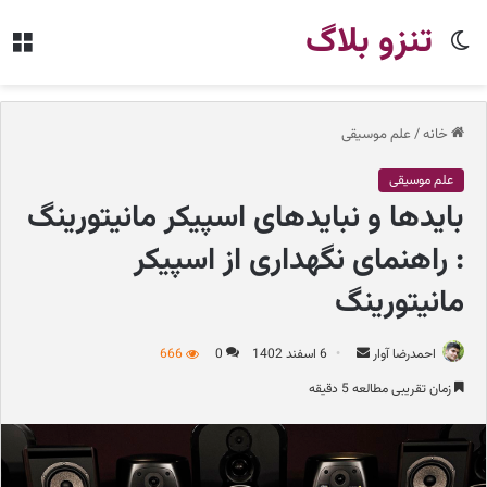
تنزو بلاگ
تغییر
من
پوسته
خانه
/
علم موسیقی
علم موسیقی
بایدها و نبایدهای اسپیکر مانیتورینگ
: راهنمای نگهداری از اسپیکر
مانیتورینگ
احمدرضا آوار
ا
6 اسفند 1402
0
666
ر
زمان تقریبی مطالعه 5 دقیقه
س
ا
ل
ب