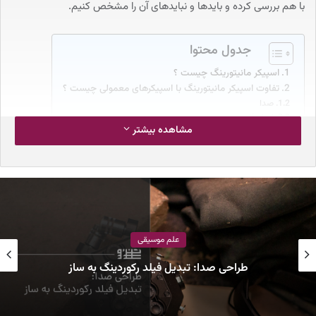
با هم بررسی کرده و بایدها و نبایدهای آن را مشخص کنیم.
جدول محتوا
اسپیکر مانیتورینگ چیست ؟‌
تفاوت‌ اسپیکر مانیتورینگ با اسپیکرهای معمولی چیست ؟
صدا‌
امپلی‌فایر
مشاهده بیشتر
تقسیم فرکانس صدا (Crossover)
نکات مهم در استفاده و نگهداری از اسپیکر مانیتورینگ
۱- جایگیری درست
۲- اسپیکر را با زاویه‌ای درست از گوش‌های خود قرار دهید
۳- ارتفاع اسپیکر مانیتورینگ
۴- قرارگیری در مکانی دور از دیوارها
۵- قطعات با رزونانس بالا را از اسپیکر دور کنید
۶- هیچ وقت بدنه اسپیکر را باز نکنید
علم موسیقی
۷- استفاده از مواد تمیز کننده ممنوع!
۸- اسپیکر مانیتورینگ یک آهنربای بزرگ است!
طراحی صدا: تبدیل فیلد رکوردینگ به ساز
۹- غشای بیرونی توییتر بسیار حساس است!
۱۰- اسپیکر مانیتورینگ در برابر نوسان برق