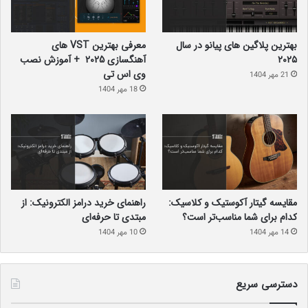
بهترین پلاگین‌ های پیانو در سال
معرفی بهترین VST های
۲۰۲۵
آهنگسازی 2025 + آموزش نصب
وی اس تی
21 مهر 1404
18 مهر 1404
مهندسی صدا شغلی جذاب و چالش‌برانگیز است که به ترکیبی از دانش
فنی، مهارت‌های هنری و خلاقیت نیاز دارد. برای تبدیل شدن به یک
مقایسه گیتار آکوستیک و کلاسیک:
راهنمای خرید درامز الکترونیک: از
مهندس صدای موفق، باید به مجموعه متنوعی از مهارت‌ها مسلط باشید.
کدام برای شما مناسب‌تر است؟
مبتدی تا حرفه‌ای
در ادامه، به برخی از مهم‌ترین مهارت‌های مورد نیاز یک مهندس صدا
14 مهر 1404
10 مهر 1404
می‌پردازیم:
مهارت‌های فنی
دسترسی سریع