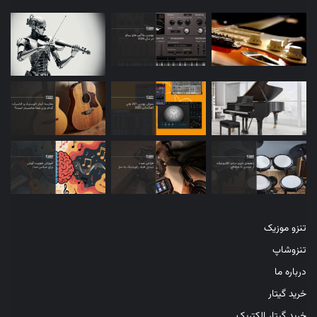
مصنوعی تعبیه شده است. استفاده تجاری از این ابزار، منوط به خریداری
اشتراک ویژه هوش مصنوعی بوده و نمی‌توان از آن بدون دریافت مجوز
سازنده، استفاده کرد.
۵- Altered
ابزار هوش مصنوعی Altered، به طور تخصصی روی تغییر و بهبود صدا
تمرکز دارد و از ترکیب چند الگوریتم پیچیده تغییر صدا ساخته شده
است. با استفاده از این ابزار می‌توانید صدای خود را به هر شخصیت
کارتونی و سینمایی تبدیل کرده و یا تبدیل صدای خواننده با هوش
مصنوعی
را بدون هیچ گونه نویز و اعوجاج دریافت کنید. از نظر پشتیبانی از
تنزو موزیک
زبان‌های مختلف، این ابزار به قدرت دیگر ابزارهایی همچون LOVO.AI
تنزوشاپ
نبوده و صرفا بر روی قابلیت تنظیم، ادیت و تغییر صدای آن متمرکز شده
درباره ما
است.
خرید گیتار
همچنین این ابزار هوش مصنوعی، قابلیت ارائه خروجی در انواع
خرید گیتار الکتریک