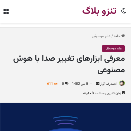
تنزو بلاگ
تغییر
من
پوسته
خانه
/
علم موسیقی
علم موسیقی
معرفی ابزارهای تغییر صدا با هوش
مصنوعی
احمدرضا آوار
ا
5 تیر 1402
0
611
ر
زمان تقریبی مطالعه 8 دقیقه
س
ا
ل
ب
ه