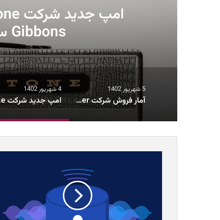
اری
Gibbons ساخته شده است
5 شهریور 1402
4 شهریور 1402
آمار فروش شرکت Fender از کاهش ۱۰۰ میلیون دلاری فروش در سال ۲۰۲۲ خبر می‌دهد
امپ جدید شر