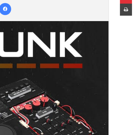
چاپ
س
ا
ل
ب
ه
ا
ی
م
ی
ل