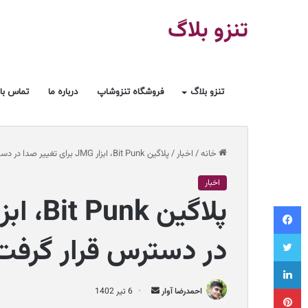
تنزو بلاگ
تنزو بلاگ
فروشگاه تنزوشاپ
درباره ما
تماس با 
خانه
/
اخبار
/
پلاگین Bit Punk، ابزار JMG برای تغییر صدا در دسترس قرار گرفت
اخبار
فیسبوک
توییتر
در دسترس قرار گرفت
لینکداین
پینتریست
ا
احمدرضا آوار
6 تیر 1402
ر