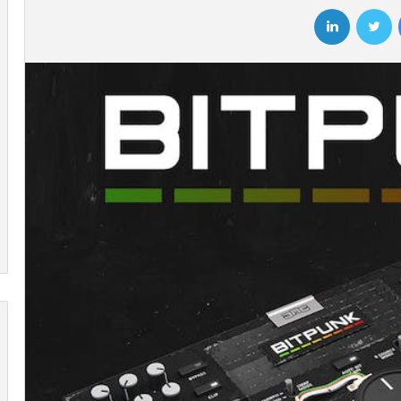
فیسبوک
توییتر
لینکداین