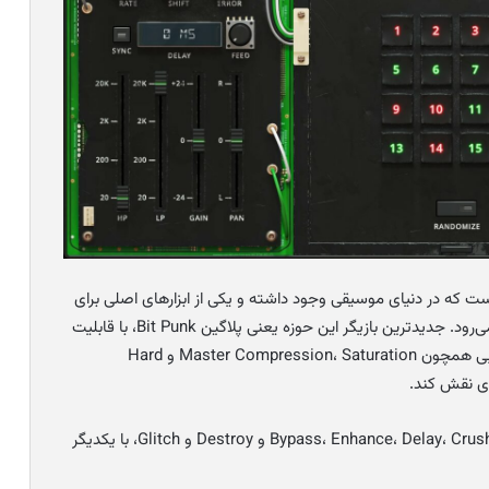
اری بیت، سالهاست که در دنیای موسیقی وجود داشته و یکی از ابزارهای اصلی برای
ساخت موسیقی‌ EDM و با استایل CyberPunk به شمار می‌رود. جدیدترین بازیگر این حوزه یعنی پلاگین Bit Punk، با قابلیت
ارائه تنظیمات مناسب برای Bit-Mangling و ارائه فیلترهایی همچون Master Compression، Saturation و Hard
همچنین نوازنده می‌تواند دو کانال صدای خود را با حالت Bypass، Enhance، Delay، Crush و Destroy و Glitch، با یکدیگر