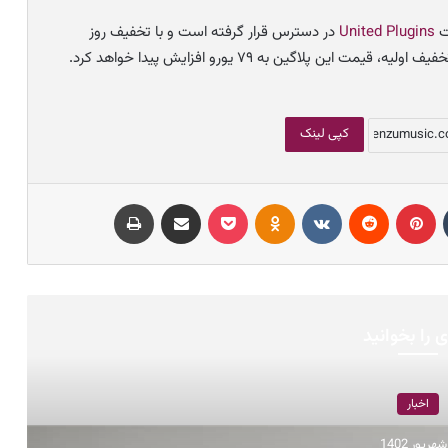
United Plugins
در دسترس قرار گرفته است و با تخفیف روز
کپی لینک
تامبلر
پینتریست
Reddit
VKontakte
Odnoklassniki
پاکت
اشتراک با ایمیل
چاپ
 را بخوانید
اخبار