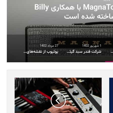
امپ جدید شرکت MagnaTone با همکاری Billy
1 شهریور 1402
27 مرداد 1402
کت MagnaTone با همکاری Billy Gibbons ساخته شده است
شرکت فندر سبد گیتارهای آکوستیک خود را با ۱۳ مدل جدید بروزرسانی کرد
یوتیوب از نقشه‌های خود برای استفاده از هوش مصنوعی پرده برداشت