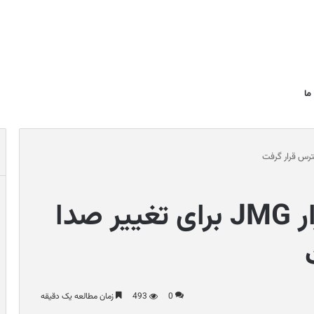
ما
پلاگین Bit Punk، ابزار JMG برای تغییر صدا
0
493
زمان مطالعه یک دقیقه