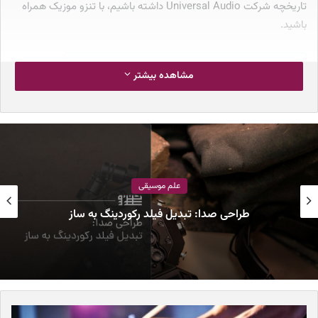
تاریخچه شرکت Universal Audio داشته باشیم، با تنزو موزیک همراه
باشید.
جدول محتوا
مشاهده بیشتر
شروع کار شرکت Universal Audio
پیدایش United Recording Electronics Industries
بازگشت Universal Audio
فعالیت‌های Universal Audio در تجهیزات موسیقی
شایعات درباره خرید توسط ویوندی
شروع کار شرکت Universal Audio
علم موسیقی
طراحی صدا: تبدیل فیلد رکوردینگ به ساز
با این که موسسین این شرکت در طی جنگ جهانی دوم، فعالیت‌های
محدودی در شیکاگو امریکا داشتند و چند مغازه کوچک در این شهر،
توسط تجهیزات این شرکت تامین می‌شد. البته اگر بخواهیم روایت
درستی از تاریخ داشته باشیم، شرکت Universal Audio در سال ۱۹۵۸
توسط Bill Putnam Sr در شیکاگوی امریکا تاسیس شد. در این دوره،
محصولات چشمگیر این شرکت به پری امپ UA610 و کمپرسور 175B