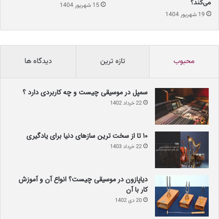
می‌کند؟
15 شهریور 1404
استفاده قرار می‌گیرد.
19 شهریور 1404
جالب است بدانید که در سال ۱۹۸۳، Universal Audio با جداسازی برند
محبوب
تازه ترین
دیدگاه ها
UREI، آن را به شرکت Harmon فروخت. امروزه این شرکت
زیرمجموعه‌ای از ابرکمپانی JBL محسوب می‌شود و وظیفه تولید قطعات
سمپل در موسیقی چیست و چه کاربردی دارد ؟
آن را بر عهده دارد.
22 خرداد 1402
۱۰ تا از سخت ترین سازهای دنیا برای یادگیری
بازگشت Universal Audio
22 خرداد 1403
با فروش بخش‌های بیزینس به Harmon، حالا Universal Audioیک نام
دیاپازون در موسیقی چیست؟ انواع آن و آموزش
تنها در دنیای موسیقی بود که تجهیزات خاصی را تولید نمی‌کرد و
کار با آن
محصولاتی برای عرضه نداشت. Bill Putnam JR، فرزند Bill Putnam
20 دی 1402
SR، با خرید حق امتیاز معنوی این برند در سال ۱۹۹۹، جان تازه‌ای را به آن