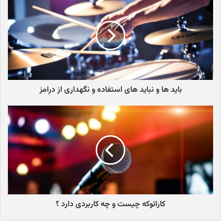
محدود بود و تنها سود این مجموعه از فروش این دو محصول تامین
می‌شد.
در این دوره، Putnam با تاسیس استودیوی آهنگسازی مجهزی در لس
آنجلس امریکا، اولین لیبل این شرکت تحت عنوان United Recording
Corporation را تاسیس کرد که نام آن درسال ۱۹۶۱ Studio Electronics
تغییر پیدا کرد. در ادامه
برند Universal Audio
نیز به زیرشاخه‌ای از
باید ها و نباید های استفاده و نگهداری از درامز
Studio Electronics تبدیل شد و این شرکت به کمپانی مادر UA تبدیل
شد.
پیدایش United Recording
Electronics Industries
کارائوکه چیست و چه کاربردی دارد ؟
شرکت UREI حاصل خرید کمپانی Teletronix توسط Studio