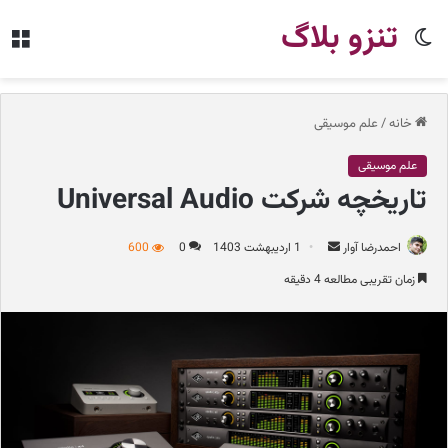
تنزو بلاگ
تغییر
من
پوسته
خانه
/
علم موسیقی
علم موسیقی
تاریخچه شرکت Universal Audio
احمدرضا آوار
ا
1 اردیبهشت 1403
0
600
ر
زمان تقریبی مطالعه 4 دقیقه
س
ا
ل
ب
ه
ا
ی