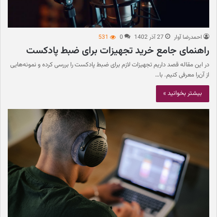
احمدرضا آوار
27 آذر 1402
0
531
راهنمای جامع خرید تجهیزات برای ضبط پادکست
در این مقاله قصد داریم تجهیزات لازم برای ضبط پادکست را بررسی کرده و نمونه‌هایی
از آن‌را معرفی کنیم. با…
بیشتر بخوانید »