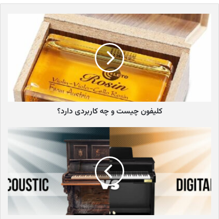
1-هدفون Closed-Back
2-هدفون Open-Back
3-هدفون In-Ear Monitoring
4-هدفون On-Ear
5-هدفون Over-Ear
راهنمای خرید هدفون: نحوه انتخاب هدفون های مناسب
بهترین برند‌های سازنده هدفون کدامند؟
Beyerdynamic
Fender
Sennheiser
AKG
کلیفون چیست و چه کاربردی دارد؟
Audio Technica
سوالات متداول پیرامون هدفون
هدفون چیست؟
هدفون ابزاری برای شنیدن صدای قطعات موسیقی است که از ترکیب دو
درایور اسپیکر کوچک جای‌گرفته در کاپ روی گوشی و تجهیزات الکتریکی
داخلی آن تشکیل شده است. به طور کلی در ساختار هدفون، سیگنال
صدا از طریق پلیر یا امپلی‌فایر خارجی به سمت درایورهای هدفون ارسال