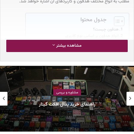
مطلب به انواع مختلف هدفون و کاربرد‌های آن‌ اشاره خواهد شد.
جدول محتوا
هدفون چیست؟
انواع هدفون بر اساس نوع کاربری
1-هدفون‌های Hi-Fi و روزمره
مشاهده بیشتر
2-هدفون استودیویی
3-هدفون اداری
4-هدفون گیمینگ
انواع مختلف هدفون بر اساس ساختار ایرکاپ
1-هدفون‌ Closed-Back
2-هدفون Open-Back
انواع هدفون بر اساس قرارگیری روی گوش
1-هدفون Over-Ear یا هدفون‌های circumaural
مشاوره و بررسی
2-هدفون On-Ear یا هدفون های Supra-aural
راهنمای خرید پدال افکت گیتار
3-هدفون In-Ear
4-هدفون In-Ear Monitoring
5-ایرباد
6-هدفون بی سیم
7-هدفون نویز کنسلینگ
انواع کاربری برای هدفون‌های استودیویی