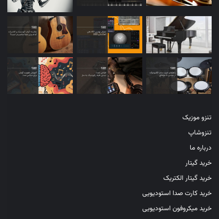
گوش
1-هدفون Over-Ear یا هدفون‌های
circumaural
هدفون‌های Over-Ear با توجه به ساختار خود، کل فضای روی گوش
انسان را در بر می‌گیرند و قابلیت ایزولاسیون بسیار قدرتمندی را در اختیار
کاربر قرار می‌دهند. این سبک از هدفون‌ها برای انواع کاربری استودیویی
مناسب بوده و می‌تواند نیازهای نوازندگان انواع سبک‌های مختلف را
مرتفع کند. به طور کلی، هدفون‌های circumaural نسبت به نمونه‌های
تنزو موزیک
دیگر، از قیمت بالاتری برخوردار بوده و معمولا وزن سنگین‌تری نسبت به
تنزوشاپ
دیگر هدفون‌ها دارند. در هنگام خرید هدفون circumaural، بهتر است
درباره ما
برند سازنده هدفون، بازه فرکانسی تحت پوشش، نوع و جنس درایورهای
خرید گیتار
صدا، نوع و جنس پارچه ایرکاپ هدفون را بررسی کرده و راحت‌ترین و با
کیفیت ترین هدفون در رده قیمتی مورد نظر خود را انتخاب کنید.
خرید گیتار الکتریک
خرید کارت صدا استودیویی
2-هدفون On-Ear یا هدفون های Supra-
خرید میکروفون استودیویی