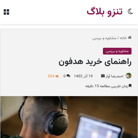
تنزو بلاگ
تغییر
من
پوسته
خانه
/
مشاوره و بررسی
مشاوره و بررسی
راهنمای خرید هدفون
احمدرضا آوار
ا
19 آذر 1402
0
534
ر
زمان تقریبی مطالعه 15 دقیقه
س
ا
ل
ب
ه
ا
ی