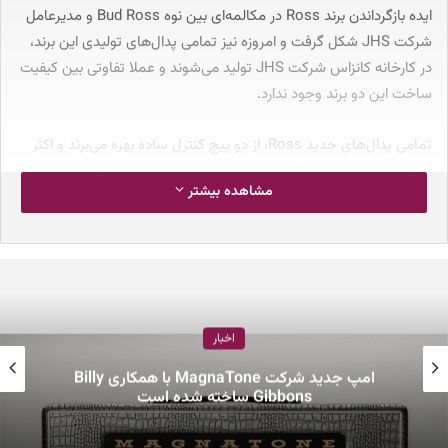
ایده بازگرداندن برند Ross در مکالمه‌ای بین نوه Bud Ross و مدیرعامل
شرکت JHS شکل گرفت و امروزه نیز تمامی پدال‌های تولیدی این برند،
در کارخانه کانزاس شرکت JHS تولید می‌شوند و عملا تفاوتی بین کیفیت
ساخت این دو برند وجود ندارد.
تمامی پدال‌های جدید Ross، از دو پیچ کنترل ساده بهره می‌برند و اکثر
آن‌ها به دکمه تغییر حالت نیز مجهز شده‌اند. تمامی پدال های کمپرسور،
مشاهده بیشتر
فاز، کورس، دیستورشن و فیزر این برند، به قابلیت True Bypass مجهز
شده و اجزای داخلی آن‌ها، در قالب کیس مستحکم فلزی جای گرفته‌اند.
هر پنچ پدال معرفی شده، با
قیمت ۱۸۹ دلار
در دسترس قرار گرفته‌اند.
اخبار
کپی لینک
امپ جدید شرکت MagnaTone با همکاری Billy
Gibbons ساخته شده است