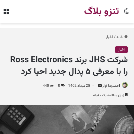
تنزو بلاگ
تغییر
من
پوسته
خانه
/
اخبار
اخبار
شرکت JHS برند Ross Electronics
را با معرفی ۵ پدال جدید احیا کرد
احمدرضا آوار
ا
25 مرداد 1402
0
440
ر
زمان مطالعه یک دقیقه
س
ا
ل
ب
ه