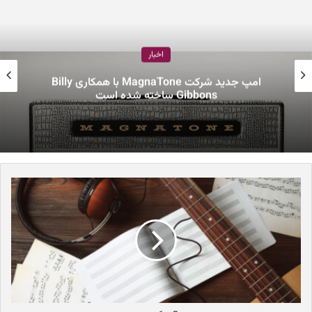
وی در کنار پروژه‌های سینمایی خود، به عنوان گیتاریست، آهنگساز و
کامپوزر گروه کانادایی-آمریکایی The Band نیز فعالیت داشت و توانست
اخبار
تا چند آلبوم بسیار موفق را به بازار عرضه کند.
امپ جدید شرکت MagnaTone با همکاری Billy
Gibbons ساخته شده است
همچنین در اواخر دهه ۶۰ میلادی، وی در طی یک تور دور اروپا، با Bob
Dylan افسانه‌ای نیز همکاری داشت وبه عنوان Backing Band وی در
تور مشهور Electric حضور داشت.
جالب است بدانید که آخرین اجرای رسمی گروه The Band توسط مارتین
اسکورسیزی فیلم‌برداری و کارگردانی شده است و در این مستند، افراد
مشهوری همچون Hawkins, Dylan, Neil Young, Eric Clapton, Joni
Mitchell, Muddy Waters حضور دارند.