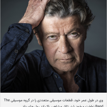
ه
ا
ی
م
ی
ل
وی در طول عمر خود، قطعات موسیقی متعددی را در گروه موسیقی The
Band نواخت و خود را در تالار مشاهیر راک اند رول جای داد .