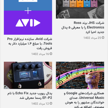
شرکت JHS برند Ross
Electronics را با معرفی ۵ پدال
جدید احیا کرد
25 مرداد 1402
شرکت Avid، سازنده نرم‌افزار Pro
Tools، با مبلغ ۱.۴ میلیارد دلار به
فروش رفت
16 مرداد 1402
همکاری شرکت‌های Google و
پدال ریورب جدید Echo Fix با نام
Universal Music، صدای
EF-P2 رسما معرفی شد
خوانندگان مشهور را به هوش
12 مرداد 1402
مصنوعی اضافه می‌کند