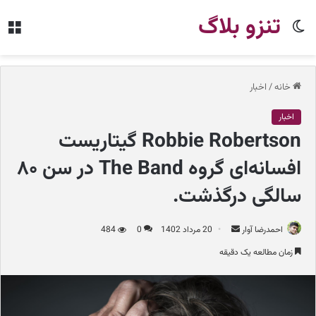
تنزو بلاگ
تغییر
من
پوسته
خانه
/
اخبار
اخبار
Robbie Robertson گیتاریست
افسانه‌ای گروه The Band در سن ۸۰
سالگی درگذشت.
احمدرضا آوار
ا
20 مرداد 1402
0
484
ر
زمان مطالعه یک دقیقه
س
ا
ل
ب