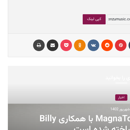
کپی لینک
تامبلر
پینتریست
Reddit
VKontakte
Odnoklassniki
پاکت
اشتراک با ایمیل
چاپ
 را بخوانید
اخبار
امپ جدید شرکت MagnaTone با همکاری Billy