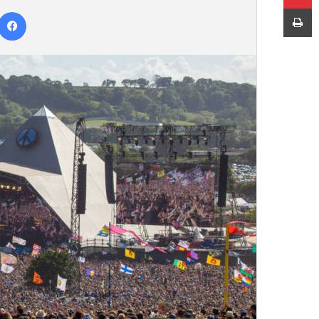
ر
چاپ
س
ا
ل
ب
ه
ا
ی
م
ی
ل