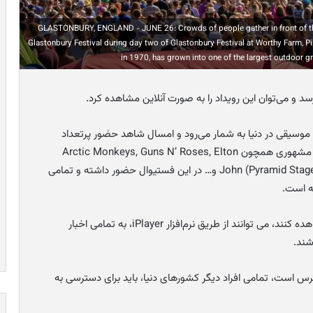
GLASTONBURY, ENGLAND - JUNE 26: Crowds of people gather in front of th
Glastonbury Festival during day two of Glastonbury Festival at Worthy Farm, Pi
in 1970, has grown into one of the largest outdoor gr
بزرگترین رویدادهای موسیقی در دنیا به شمار می‌رود و امسال شاهد حضور پرتعداد
ای مشهوری همچون
Arctic Monkeys, Guns N’ Roses, Elton
John (Pyramid Stage); Wizkid, Lana Del Ray, Queens Of The Stone Age و… در این فستیوال حضور داشته و تمامی
حال افرادی که قصد دارند این رویداد را به صورت زنده مشاهده کنند، می توانند از طریق نرم‌افزار iPlayer، به تمامی اخبار
شند.
 دسترس است، تمامی افراد دیگر کشورهای دنیا، باید برای دسترسی به