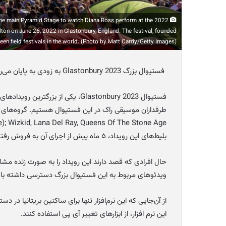
e main Pyramid Stage to watch Diana Ross perform at the 2022
lton on June 26, 2022 in Glastonbury, England. The festival, founded
een field festivals in the world. (Photo by Matt Cardy/Getty Images)
فستیوال بزرگ Glastonbury 2023 به زودی به پایان می‌رسد و می‌توان این رویداد را به صورت آنلاین مشاهده کرد.
فستیوال Glastonbury 2023، یکی از 
طرفداران موسیقی راک در این فستیوال هستیم. گروه‌ه
بلیط‌های این رویداد، ۵ ماه پیش از اجرای آن به فروش رفته است.
ویدئوهای مربوط به این فستیوال بزرگ دسترسی داشته با
از آن‌جایی که این نرم‌افزار تنها برای ساکنین بریتانیا در
این نرم افزار، از ابزارهای تغییر آی پی استفاده کنند.