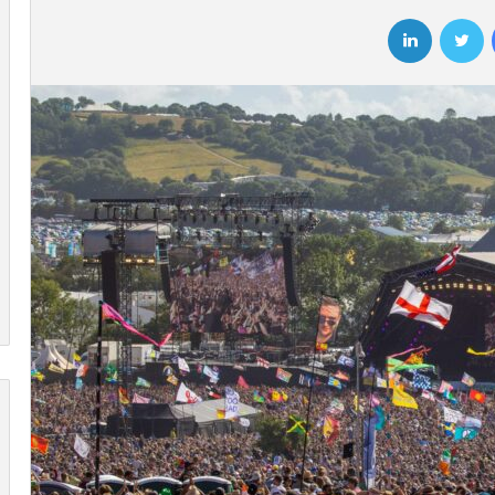
فیسبوک
توییتر
لینکداین