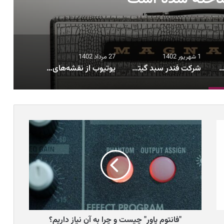
1 شهریور 1402
27 مرداد 1402
کت MagnaTone با همکاری Billy Gibbons ساخته شده است
شرکت فندر سبد گیتارهای آکوستیک خود را با ۱۳ مدل جدید بروزرسانی کرد
یوتیوب از نقشه‌های خود برای استفاده از هوش مصنوعی پرده برداشت
"فانتوم پاور" چیست و چرا به آن نیاز داریم؟