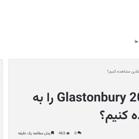
ما
چگونه فستیوال Glastonbury 2023 را به
 کنیم؟
0
463
زمان مطالعه یک دقیقه